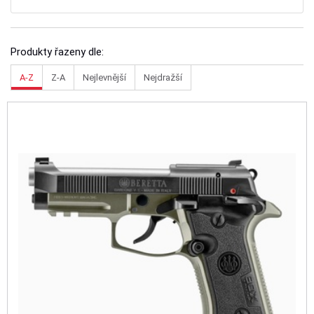
Produkty řazeny dle:
A-Z
Z-A
Nejlevnější
Nejdražší