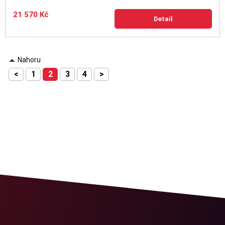
21 570 Kč
Detail
Nahoru
<
1
2
3
4
>