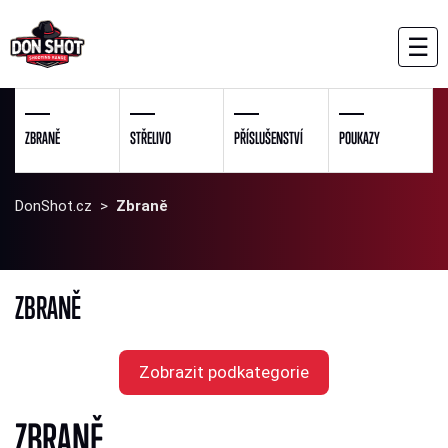
☰
ZBRANĚ
STŘELIVO
PŘÍSLUŠENSTVÍ
POUKAZY
DonShot.cz
>
Zbraně
ZBRANĚ
Zobrazit podkategorie
ZBRANĚ