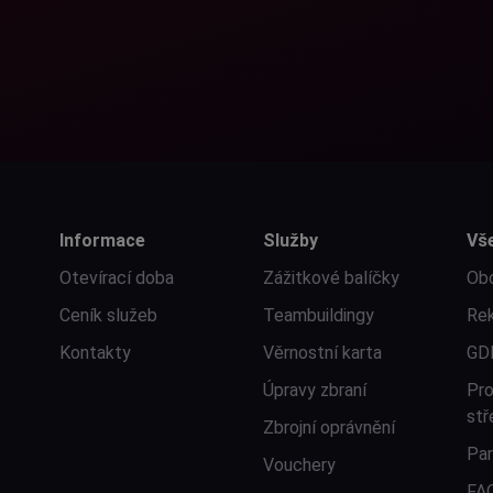
Informace
Služby
Vš
Otevírací doba
Zážitkové balíčky
Ob
Ceník služeb
Teambuildingy
Rek
Kontakty
Věrnostní karta
GD
Úpravy zbraní
Pro
stř
Zbrojní oprávnění
Par
Vouchery
FA