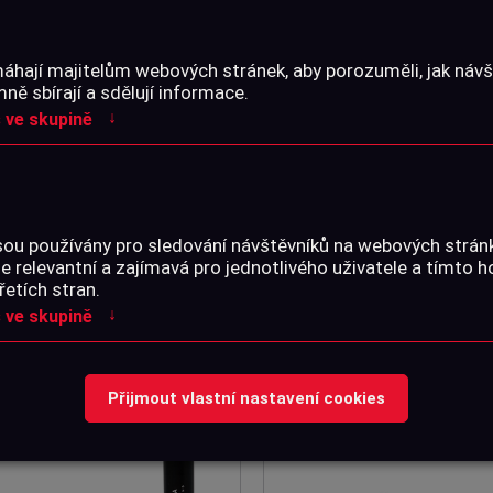
áhají majitelům webových stránek, aby porozuměli, jak návšt
ě sbírají a sdělují informace.
↓
 ve skupině
MIČ ASE UTRA ECOI 22 LR, ZÁVIT
TLUMIČ B&T TIGER 22 LR, ZÁVIT 1/2
" - 20 UNF
20 UNF
Na dotaz
Skladem na prodejně
sou používány pro sledování návštěvníků na webových strá
je relevantní a zajímavá pro jednotlivého uživatele a tímto 
řetích stran.
450 Kč
2 590 Kč
Detail
Detail
↓
 ve skupině
Přijmout vlastní nastavení cookies