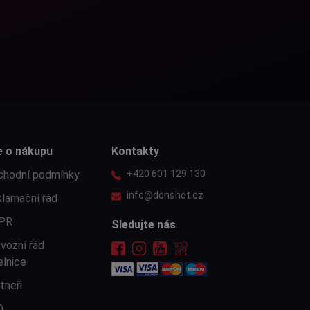
e o nákupu
Kontakty
chodní podmínky
+420 601 129 130
info@donshot.cz
lamační řád
PR
Sledujte nás
vozní řád
elnice
tneři
Q