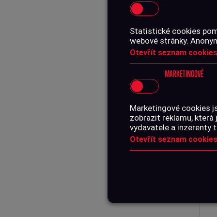
Statistické cookies pom
webové stránky. Anonymn
Otevřít seznam cookies
MARKETINGOVÉ
TLU
1/2
Marketingové cookies j
zobrazit reklamu, která 
vydavatele a inzerenty t
2 
Otevřít seznam cookies