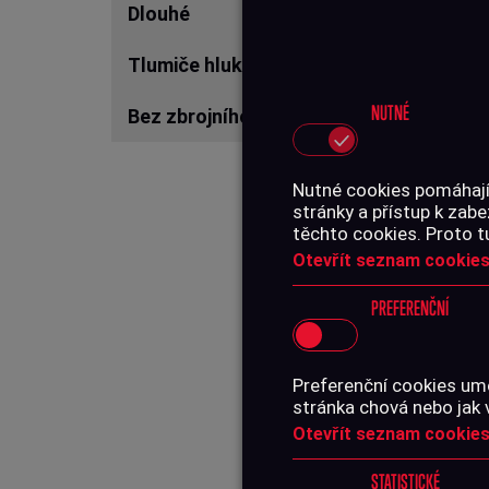
nemám
Dlouhé
Tlumiče hluku
NUTNÉ
Bez zbrojního průkazu
Nutné cookies pomáhají,
stránky a přístup k za
těchto cookies. Proto t
Otevřít seznam cookies
Produ
PREFERENČNÍ
A-
Preferenční cookies umo
stránka chová nebo jak 
Otevřít seznam cookies
STATISTICKÉ