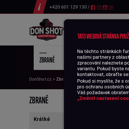
+420 601 129 130 /
Střelnice
TATO WEBOVÁ STRÁNKA POUŽ
Na těchto stránkách fun
našimi partnery z oblast
ZBRANĚ
STŘE
zpracování naleznete p
variantu. Pokud byste n
kontaktovat, obraťte se
DonShot.cz
>
Zbraně
Pokud si myslíte, že s
pro ochranu osobních úd
Váš požadavek obratem 
ZB
ZBRANĚ
„Změnit nastavení coo
Krátké
Vybírá