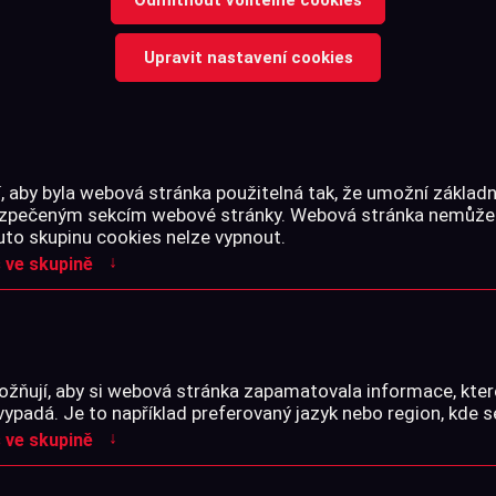
e skladem objednáme!
Upravit nastavení cookies
1430 Kč
Jen skladem
 aby byla webová stránka použitelná tak, že umožní základn
bezpečeným sekcím webové stránky. Webová stránka nemůže
uto skupinu cookies nelze vypnout.
↓
 ve skupině
kty řazeny dle:
Z
Z-A
Nejlevnější
Nejdražší
žňují, aby si webová stránka zapamatovala informace, kter
vypadá. Je to například preferovaný jazyk nebo region, kde s
↓
 ve skupině