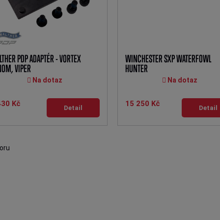
THER PDP ADAPTÉR - VORTEX
WINCHESTER SXP WATERFOWL
NOM, VIPER
HUNTER
Na dotaz
Na dotaz
430 Kč
15 250 Kč
Detail
Detail
oru