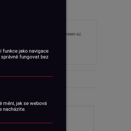
119991 Kč
í funkce jako navigace
 správně fungovat bez
é mění, jak se webová
e nacházíte.