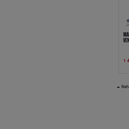
WAL
VE
1 
Nah