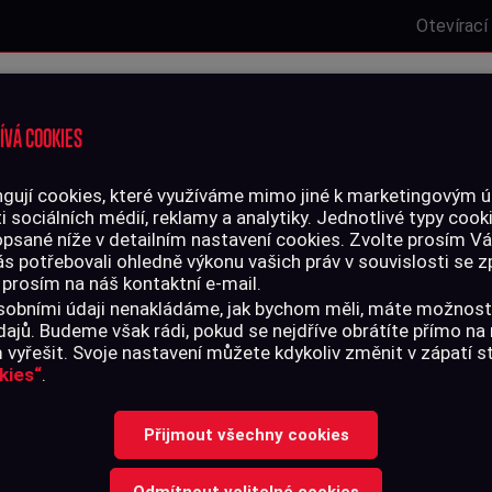
Otevírací
Laserová střelnice
Zbrojní oprávnění
Kurzy
Služby
ÍVÁ COOKIES
gují cookies, které využíváme mimo jiné k marketingovým úč
i sociálních médií, reklamy a analytiky. Jednotlivé typy cook
LIVO
PŘÍSLUŠENSTVÍ
opsané níže v detailním nastavení cookies. Zvolte prosím V
ás potřebovali ohledně výkonu vašich práv v souvislosti se
 prosím na náš kontaktní e-mail.
 osobními údaji nenakládáme, jak bychom měli, máte možnost
ajů. Budeme však rádi, pokud se nejdříve obrátíte přímo n
vyřešit. Svoje nastavení můžete kdykoliv změnit v zápatí 
RANĚ
kies“
.
Přijmout všechny cookies
te zbraň? Pistoli ,revolver, pušku? Zastavte se v naší kamenné prode
Odmítnout volitelné cookies