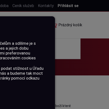
 doba
Ceník služeb
Kontakty
Přihlásit se
E-shop
Rezervace
Prázdný košík
elům a sdílíme je s
ies a jejich dobu
POUKAZY
ámi preferovanou
 zpracováním cookies
 podat stížnost u Úřadu
a nás a budeme tak moct
stránky pomocí odkazu
jně, s výběrem Vám rádi pomůžeme. Zboží které