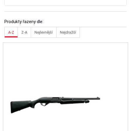
Produkty řazeny dle:
A-Z
Z-A
Nejlevnější
Nejdražší