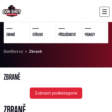
☰
ZBRANĚ
STŘELIVO
PŘÍSLUŠENSTVÍ
POUKAZY
DonShot.cz
>
Zbraně
ZBRANĚ
Zobrazit podkategorie
ZBRANĚ