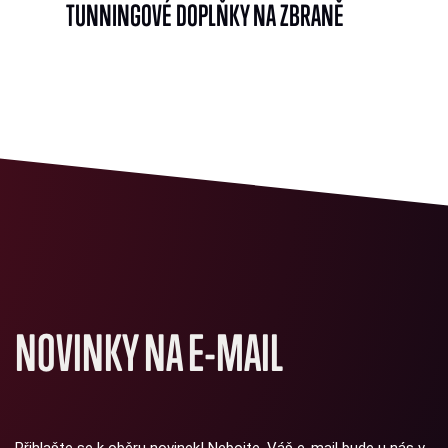
TUNNINGOVÉ DOPLŇKY NA ZBRANĚ
NOVINKY NA E-MAIL
Přihlašte se k oběru novinek! Nebojte, Váš e-mail bude u nás v