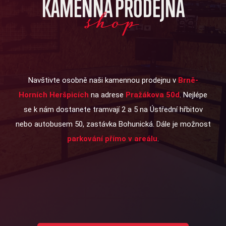
KAMENNÁ PRODEJNA
shop
Navštivte osobně naši kamennou prodejnu v
Brně-
Horních Heršpicích
na adrese
Pražákova 50d
. Nejlépe
se k nám dostanete tramvají 2 a 5 na Ústřední hřbitov
nebo autobusem 50, zastávka Bohunická. Dále je možnost
parkování přímo v areálu
.