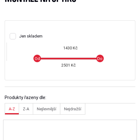
Jen skladem
1430 Kč
2501 Kč
Produkty řazeny dle:
A-Z
Z-A
Nejlevnější
Nejdražší