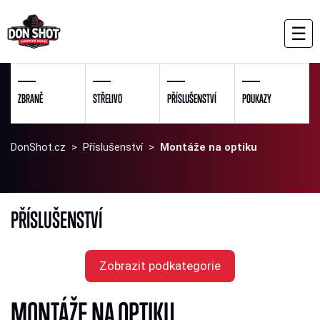
☰
ZBRANĚ
STŘELIVO
PŘÍSLUŠENSTVÍ
POUKAZY
DonShot.cz
>
Příslušenství
>
Montáže na optiku
PŘÍSLUŠENSTVÍ
Zobrazit podkategorie
MONTÁŽE NA OPTIKU