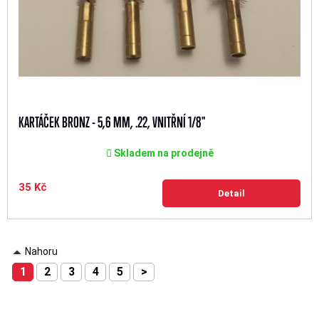
KARTÁČEK BRONZ - 5,6 MM, .22, VNITŘNÍ 1/8"
Skladem na prodejně
35 Kč
Detail
Nahoru
1
2
3
4
5
>