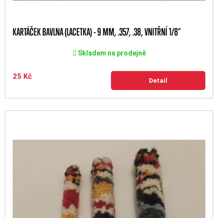
KARTÁČEK BAVLNA (LACETKA) - 9 MM, .357, .38, VNITŘNÍ 1/8"
Skladem na prodejně
25 Kč
Detail