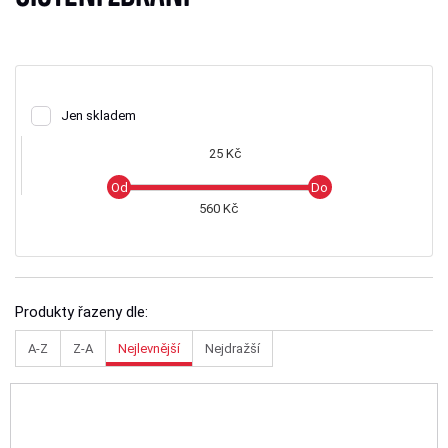
Jen skladem
25 Kč
560 Kč
Produkty řazeny dle:
A-Z
Z-A
Nejlevnější
Nejdražší