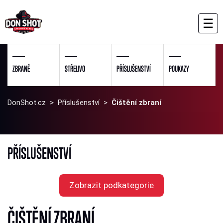
☰
ZBRANĚ
STŘELIVO
PŘÍSLUŠENSTVÍ
POUKAZY
DonShot.cz
>
Příslušenství
>
Čištění zbraní
PŘÍSLUŠENSTVÍ
Zobrazit podkategorie
ČIŠTĚNÍ ZBRANÍ