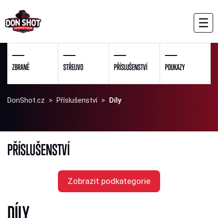
☰
ZBRANĚ
STŘELIVO
PŘÍSLUŠENSTVÍ
POUKAZY
DonShot.cz
>
Příslušenství
>
Díly
PŘÍSLUŠENSTVÍ
Zobrazit podkategorie
DÍLY