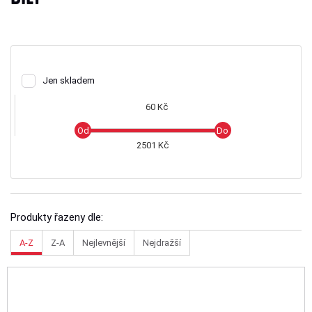
Jen skladem
60 Kč
2501 Kč
Produkty řazeny dle:
A-Z
Z-A
Nejlevnější
Nejdražší